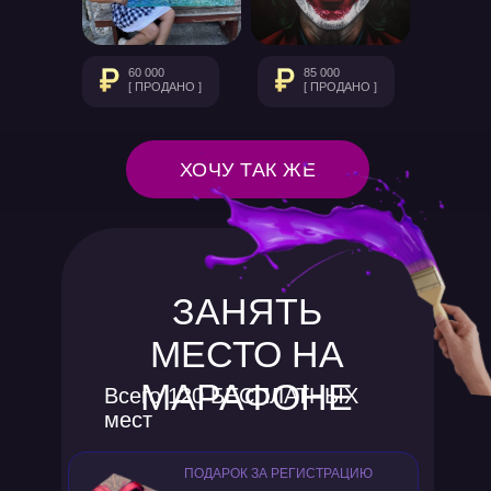
60 000
85 000
[ ПРОДАНО ]
[ ПРОДАНО ]
ХОЧУ ТАК ЖЕ
ЗАНЯТЬ
МЕСТО НА
МАРАФОНЕ
Всего 120 БЕСПЛАТНЫХ
мест
ПОДАРОК ЗА РЕГИСТРАЦИЮ