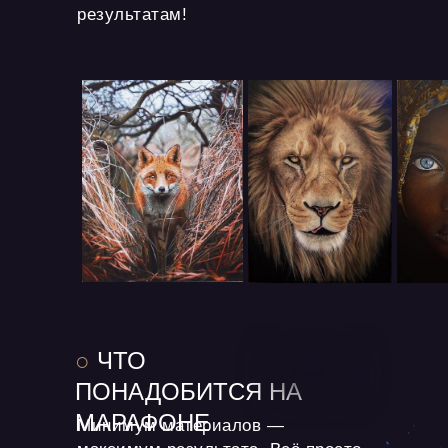
результатам!
○
ЧТО
ПОНАДОБИТСЯ
НА
МАРАФОНЕ
Минимум материалов —