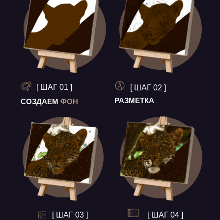
[ ШАГ 01 ]
[ ШАГ 02 ]
РАЗМЕТКА
СОЗДАЕМ
ФОН
[ ШАГ 03 ]
[ ШАГ 04 ]