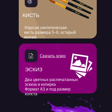
КИСТЬ
Упругая синтетическая
кисть размера 5–6, осткрый
кончик
Скачать эскиз
ЭСКИЗ
Два цветных распечатанных
эскиза и копирка
Формат A3 и под размер
холста