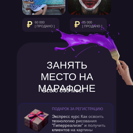
60 000
85 000
[ ПРОДАНО ]
[ ПРОДАНО ]
ЗАНЯТЬ
МЕСТО НА
МАРАФОНЕ
Всего 500 мест
ПОДАРОК ЗА РЕГИСТРАЦИЮ
Экспресс курс Как освоить
технологию рисования
"Гиперреализм" и получить
клиентов на картины