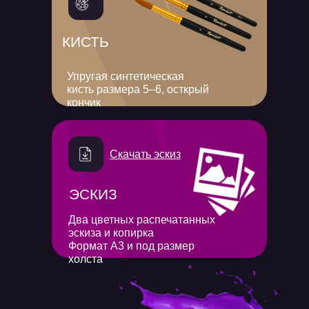
КИСТЬ
Упругая синтетическая
кисть размера 5–6, осткрый
кончик
Скачать эскиз
ЭСКИЗ
Два цветных распечатанных
эскиза и копирка
Формат A3 и под размер
холста