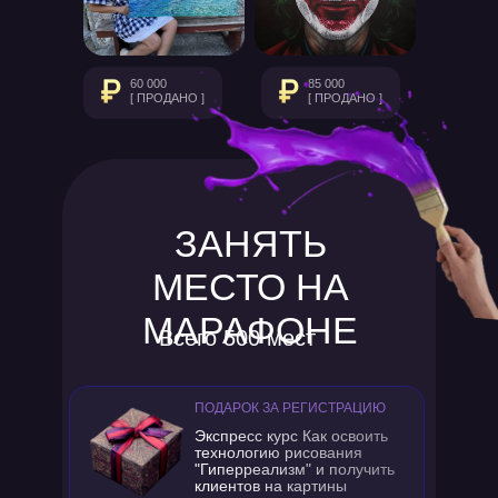
60 000
85 000
[ ПРОДАНО ]
[ ПРОДАНО ]
ЗАНЯТЬ
МЕСТО НА
МАРАФОНЕ
Всего 500 мест
ПОДАРОК ЗА РЕГИСТРАЦИЮ
Экспресс курс Как освоить
технологию рисования
"Гиперреализм" и получить
клиентов на картины