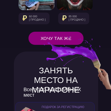
60 000
85 000
[ ПРОДАНО ]
[ ПРОДАНО ]
ХОЧУ ТАК ЖЕ
ЗАНЯТЬ
МЕСТО НА
МАРАФОНЕ
Всего 120 БЕСПЛАТНЫХ
мест
ПОДАРОК ЗА РЕГИСТРАЦИЮ