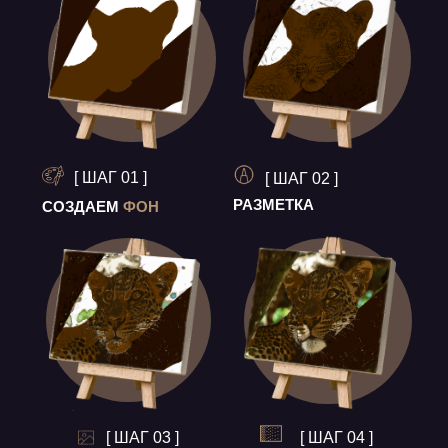
[ ШАГ 01 ]
[ ШАГ 02 ]
РАЗМЕТКА
СОЗДАЕМ
ФОН
[ ШАГ 03 ]
[ ШАГ 04 ]