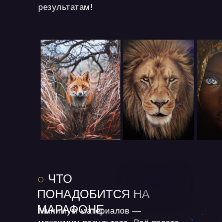
результатам!
○
ЧТО
ПОНАДОБИТСЯ
НА
МАРАФОНЕ
Минимум материалов —