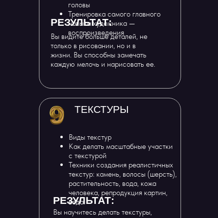
головы
Тренировка самого главного
РЕЗУЛЬТАТ:
навыка художника —
воспроизведения
Вы видите больше деталей, не
только в рисовании, но и в
жизни. Вы способны замечать
каждую мелочь и нарисовать ее.
ТЕКСТУРЫ
Виды текстур
Как делать масштабные участки
с текстурой
Техники создания реалистичных
текстур: камень, волосы (шерсть),
растительность, вода, кожа
человека, репродукция картин,
РЕЗУЛЬТАТ:
вода.
Вы научитесь делать текстуры,