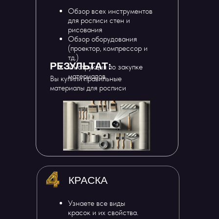
Обзор всех инструментов
для росписи стен и
рисования
Обзор оборудования
(проектор, компрессор и
тд.)
РЕЗУЛЬТАТ:
Инструкция по закупке
материалов
Вы купили правильные
материалы для росписи
КРАСКА
Узнаете все виды
красок и их свойства.