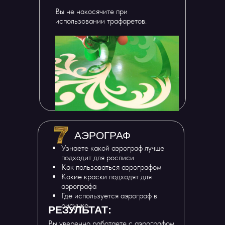
Вы не накосячите при
использовании трафаретов.
АЭРОГРАФ
Узнаете какой аэрограф лучше
подходит для росписи
Как пользоваться аэрографом
Какие краски подходят для
аэрографа
Где используется аэрограф в
рисунке
РЕЗУЛЬТАТ:
Вы уверенно работаете с аэрографом,