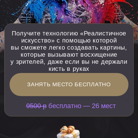
у зрителей, даже если вы не держали
кисть в руках
ЗАНЯТЬ МЕСТО БЕСПЛАТНО
9500 р
бесплатно — 26 мест
Подарок за регистрацию «Эскпресс-курс»
Как стать востребованным
художником и получать клиентов
на картины
Акция действует еще
0
:
9
:
44
часов
минут
секунд