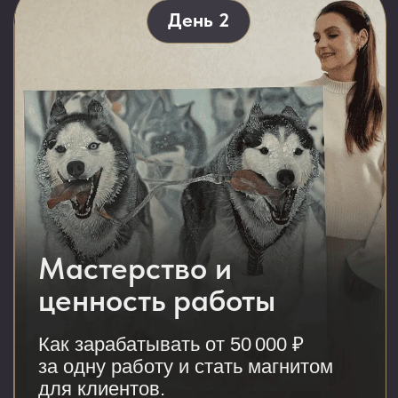
День 5
Финал: ваш готовый
шедевр
Секрет ВАУ-эффекта на картине
и персональные фишки от Арона.
Результат
: Добавление финального
света и жизни. Картина «дышит»
и готова к продаже.
Урок: «Пошаговая