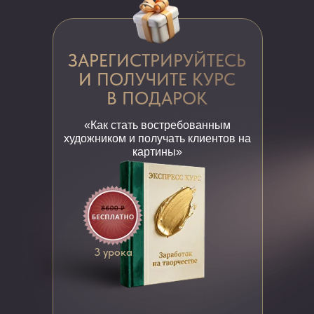
ЗАРЕГИСТРИРУЙТЕСЬ
И ПОЛУЧИТЕ КУРС
В ПОДАРОК
«Как стать востребованным
художником и получать клиентов на
картины»
НАРИСУЕМ КАРТИНУ
ВМЕСТЕ ПОЛУЧАЕТСЯ
У ВСЕХ!
3 урока
Всего за 5 дней вы создадите
свою реалистичную картину —
шаг за шагом, по моей
проверенной авторской