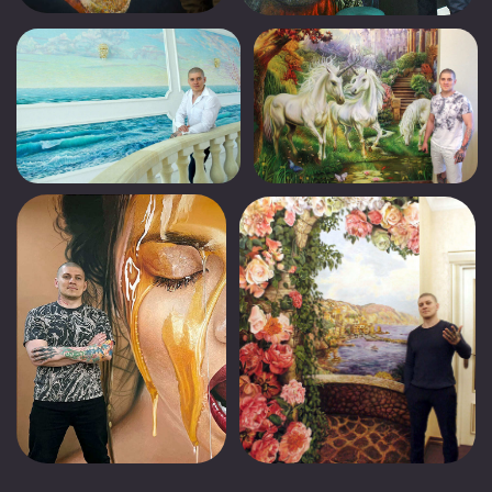
БЕСПЛАТНО
5 онлайн-занятий
Домашние задания
Подарки каждый день
Сертификат о прохождении
Записи
6-ой день
Персональный разбор
Персональный эскиз
ЗАНЯТЬ МЕСТО БЕСПЛАТНО
VIP