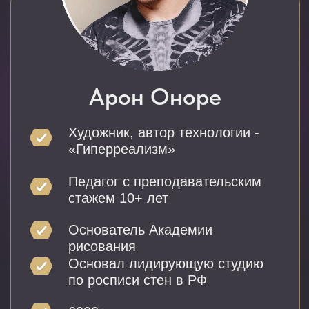
3 секрета дорогих картин,
которые заставляют
влюбиться с первого
взгляда
Авторская технология
из 6 шагов: от пустого
холста до шедевра
Урок 3
ГДЕ НОВИЧКУ И
ОПЫТНОМУ ХУДОЖНИКУ
НАХОДИТЬ КЛИЕНТОВ