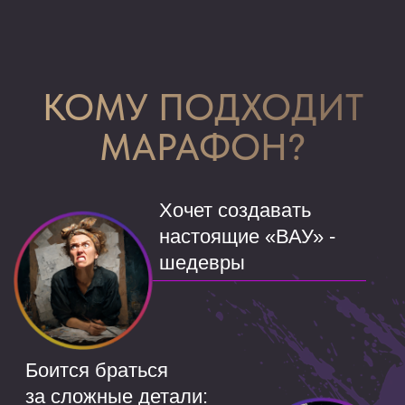
«
СЕРЬЁЗНО? ЭТО
НАРИСОВАЛА Я?
»