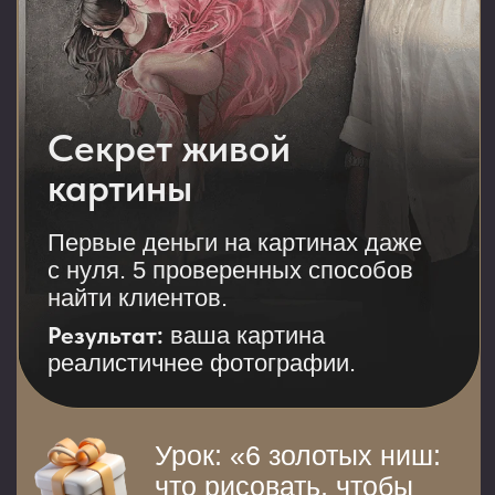
будущего щедевра
Урок «Как обрести
уверенность в себе
и наполниться энергией»
КОМУ ПОДХОДИТ
МАРАФОН?
Хочет создавать
настоящие «ВАУ» -
шедевры
Боится браться
за сложные детали: