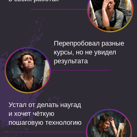
технике рисования — чтобы вы
отлично подготовились к созданию
картин
Урок 1
КАК ЗА 3 МЕСЯЦА
ПРЕВРАТИТЬ ХОББИ
РИСОВАТЬ В РАБОТУ
МЕЧТЫ
Почему 90% художников
не зарабатывают и как
не попасть в эту ловушку