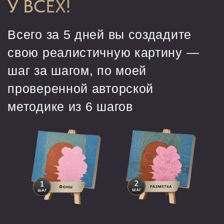
Разбор алгоритма из 6-ти шагов,
который дает реалистичный
результат картине.
Результат:
у вас готова разметка
и основа для рисования.
Урок: «Иммунитет
от критики: как
творить без
остановок»
День 2