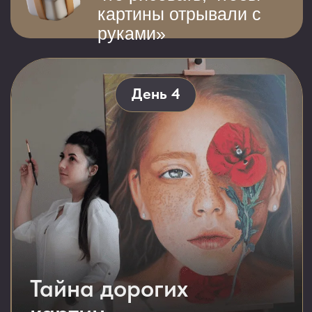
текстуру кожи, волос или
металла
НЕ верит в себя и
думает, что для
рисования нужен
«
»
талант
Завис на одном уровне
и не видит прогресса
в своих работах
Перепробовал разные
курсы, но не увидел