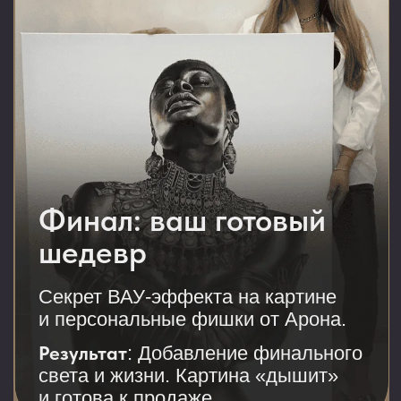
Арон Оноре
Художник, автор технологии -
«Гиперреализм»
Педагог с преподавательским
стажем 10+ лет
Основатель Академии
рисования
Основал лидирующую студию
по росписи стен в РФ
6000+ метров росписи реализма
300+ наград на международных
выставках заняли ученики