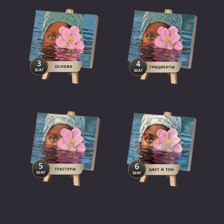
Мастерство и
ценность работы
Как зарабатывать от 50 000 ₽
за одну работу и стать магнитом
для клиентов.
Результат:
картина приобретает
объем и форму с помощью цвета.
Урок: «Как создать
свой стиль, который
завоюет сердца
миллионов»
День 3