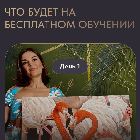
Секрет живой
картины
Первые деньги на картинах даже
с нуля. 5 проверенных способов
найти клиентов.
Результат:
ваша картина
реалистичнее фотографии.
Урок: «6 золотых ниш:
что рисовать, чтобы
картины отрывали с
руками»
День 4