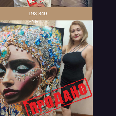
193 340
РУБ