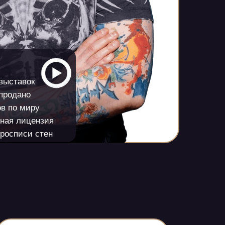
 выставок
 продано
ов по миру
нная лицензия
 росписи стен