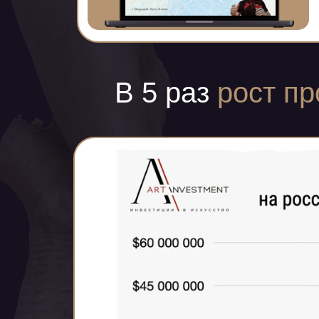
В 5 раз
рост пр