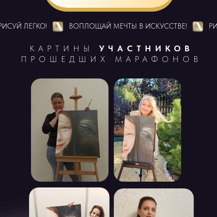
 ЛЕГКО!
ВОПЛОЩАЙ МЕЧТЫ В ИСКУССТВЕ!
РИСУЙ Л
КАРТИНЫ
УЧАСТНИКОВ
ПРОШЕДШИХ МАРАФОНОВ